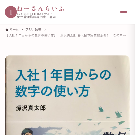
ねーさんらいふ
I
いくみOFFICIALサイト
女性管理職の専門家・著者
ホーム
学び、読書
『入社１年目からの数字の使い方』 深沢真太郎 著（日本実業出版社） この本を読むと数字が愛おしくなってくる