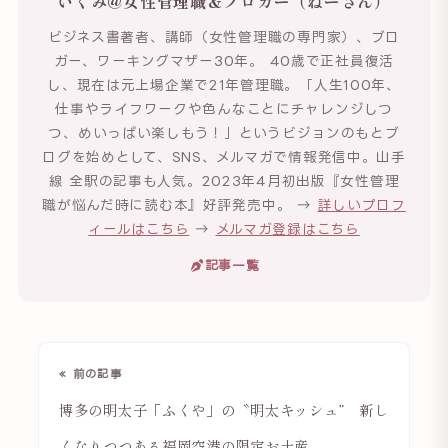
いくみ@女性管理職＆ブロガー（ねーさん）
ビジネス書著者、講師（女性管理職の専門家）、ブロ
ガー、ワーキングマザー30年。 40歳で正社員復活
し、現在は元上場企業で21年管理職。「人生100年、
仕事やライフワークや色んなことにチャレンジしつ
つ、めいっぱい楽しもう！」というビジョンのもとブ
ログを始めとして、SNS、メルマガで情報発信中。山手
線 全駅の記事も人気。2023年4月初出版『女性管理
職が悩んだ時に読む本』好評発売中。 →
詳しいプロフ
ィールはこちら
→
メルマガ登録はこちら
記事一覧
« 前の記事
博多の明太子「ふくや」の〝明太キッシュ” 新し
くなりつつある福岡空港の限定お土産