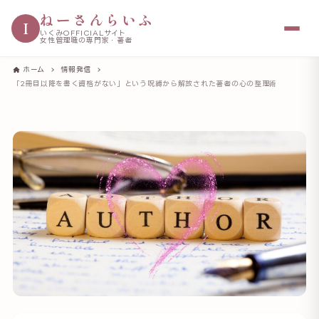
ねーさんらいふ
I
いくみOFFICIALサイト
女性管理職の専門家・著者
ホーム
情報発信
「2冊目以降を書く資格がない」という呪縛から解放された著者の心の整理術