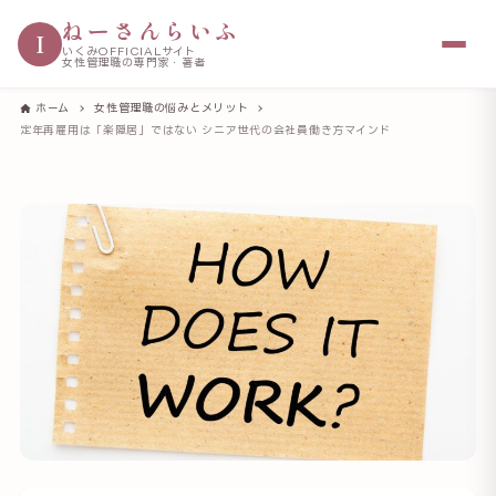
ねーさんらいふ
I
いくみOFFICIALサイト
女性管理職の専門家・著者
ホーム
女性管理職の悩みとメリット
定年再雇用は「楽隠居」ではない シニア世代の会社員働き方マインド