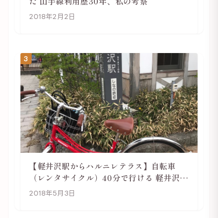
た 山手線利用歴30年、私の考察
2018年2月2日
3
【軽井沢駅からハルニレテラス】自転車
（レンタサイクル）40分で行ける 軽井沢旅
行は自転車利用がおススメ
2018年5月3日