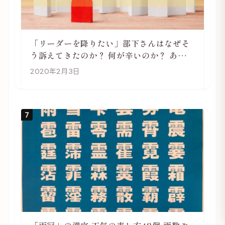
「リーダーを降りたい」部下さんはなぜそ
う訴えてきたのか？ 何が辛いのか？ あらた
めて考えてみる
2020年2月3日
7