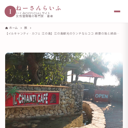
ねーさんらいふ
I
いくみOFFICIALサイト
女性管理職の専門家・著者
ホーム
旅
【イルキャンティ・カフェ 江の島】江の島観光のランチならココ 絶景の海と絶品イタリア料理が楽しめる