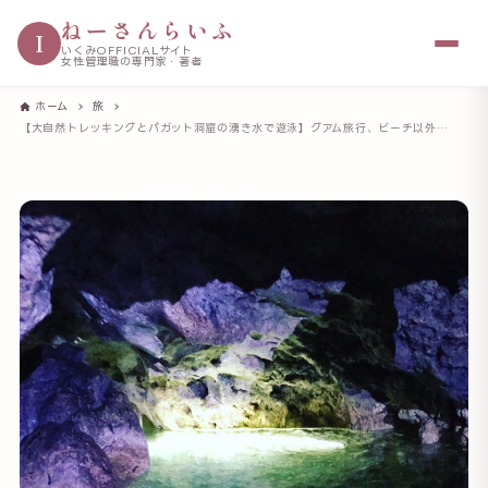
ねーさんらいふ
I
いくみOFFICIALサイト
女性管理職の専門家・著者
ホーム
旅
【大自然トレッキングとパガット洞窟の湧き水で遊泳】グアム旅行、ビーチ以外のオススメアクティビティ 前日にネット予約でも参加できました