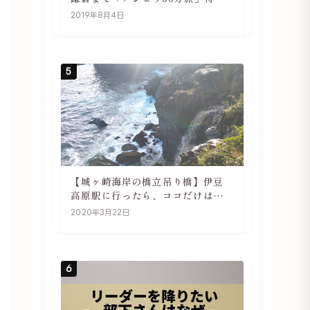
や駅の様子
2019年8月4日
5
【城ヶ崎海岸の橋立吊り橋】伊豆
高原駅に行ったら、ココだけは必
ず訪れてほしい
2020年3月22日
6