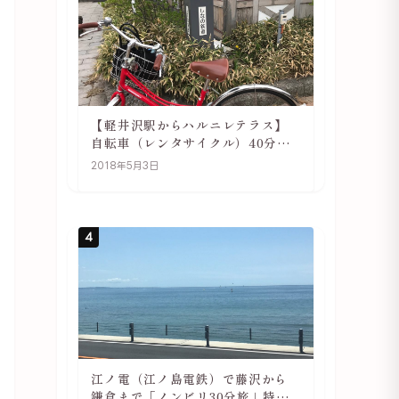
【軽井沢駅からハルニレテラス】
自転車（レンタサイクル）40分で
行ける 軽井沢旅行は自転車利用が
2018年5月3日
おススメ
4
江ノ電（江ノ島電鉄）で藤沢から
鎌倉まで「ノンビリ30分旅」特徴