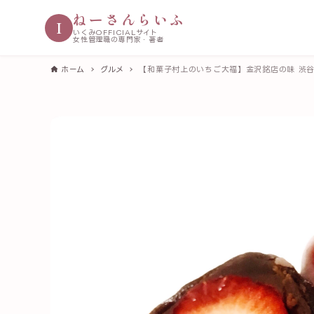
ねーさんらいふ
I
いくみOFFICIALサイト
女性管理職の専門家・著者
ホーム
グルメ
【和菓子村上のいちご大福】金沢銘店の味 渋