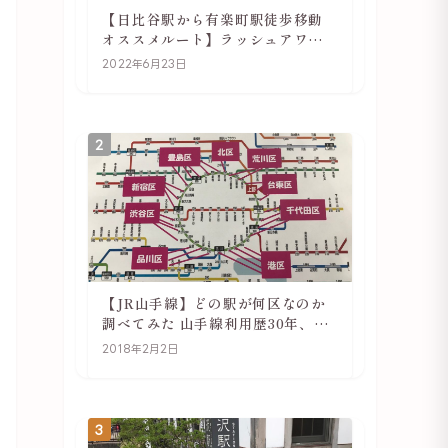
【日比谷駅から有楽町駅徒歩移動
オススメルート】ラッシュアワー
でも快適
2022年6月23日
2
【JR山手線】どの駅が何区なのか
調べてみた 山手線利用歴30年、私
の考察
2018年2月2日
3