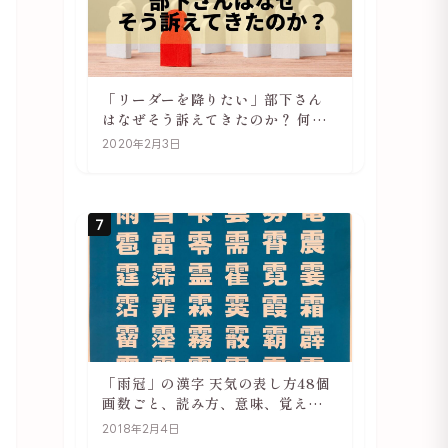
「リーダーを降りたい」部下さん
はなぜそう訴えてきたのか？ 何が
辛いのか？ あらためて考えてみる
2020年2月3日
7
「雨冠」の漢字 天気の表し方48個
画数ごと、読み方、意味、覚え方
をご紹介
2018年2月4日