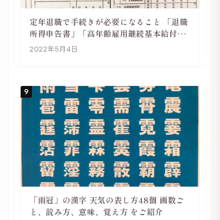
定年退職で手続きが必要になること 「退職
所得申告書」「高年齢雇用継続基本給付金
受給資格確認」
2022年5月4日
9
「雨冠」の漢字 天気の表し方48個 画数ご
と、読み方、意味、覚え方 をご紹介