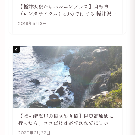
【軽井沢駅からハルニレテラス】自転車
（レンタサイクル）40分で行ける 軽井沢旅
行は自転車利用がおススメ
2018年5月3日
4
【城ヶ崎海岸の橋立吊り橋】伊豆高原駅に
行ったら、ココだけは必ず訪れてほしい
2020年3月22日