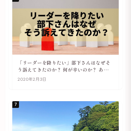
「リーダーを降りたい」部下さんはなぜそ
う訴えてきたのか？ 何が辛いのか？ あらた
めて考えてみる
2020年2月3日
7