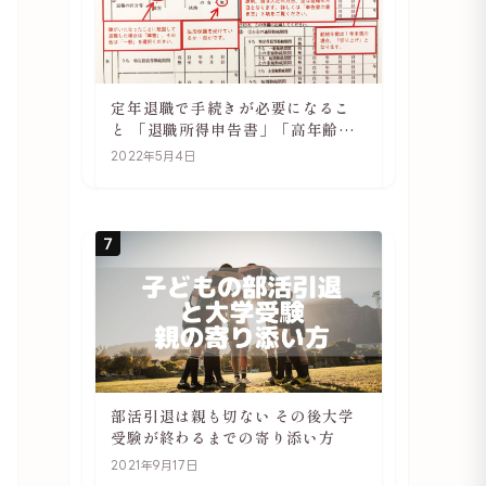
定年退職で手続きが必要になるこ
と 「退職所得申告書」「高年齢雇
用継続基本給付金受給資格確認」
2022年5月4日
7
部活引退は親も切ない その後大学
受験が終わるまでの寄り添い方
2021年9月17日