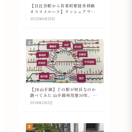
【日比谷駅から有楽町駅徒歩移動
オススメルート】ラッシュアワー
でも快適
2022年6月23日
2
【JR山手線】どの駅が何区なのか
調べてみた 山手線利用歴30年、私
の考察
2018年2月2日
3