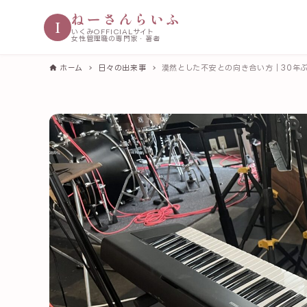
ねーさんらいふ
I
いくみOFFICIALサイト
女性管理職の専門家・著者
ホーム
日々の出来事
漠然とした不安との向き合い方｜30年