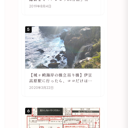
や駅の様子
2019年8月4日
5
【城ヶ崎海岸の橋立吊り橋】伊豆
高原駅に行ったら、ココだけは必
ず訪れてほしい
2020年3月22日
6