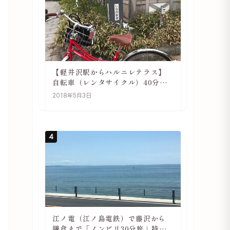
【軽井沢駅からハルニレテラス】
自転車（レンタサイクル）40分で
行ける 軽井沢旅行は自転車利用が
2018年5月3日
おススメ
4
江ノ電（江ノ島電鉄）で藤沢から
鎌倉まで「ノンビリ30分旅」特徴