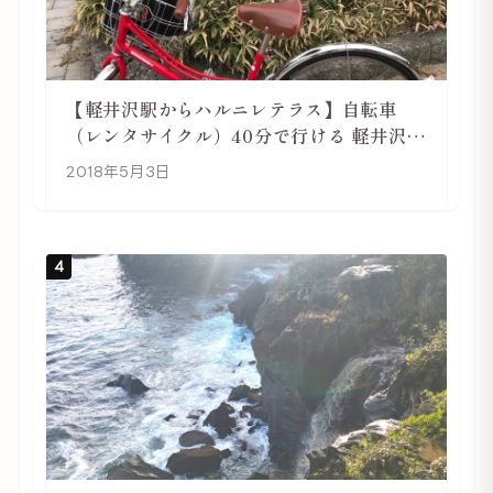
【軽井沢駅からハルニレテラス】自転車
（レンタサイクル）40分で行ける 軽井沢旅
行は自転車利用がおススメ
2018年5月3日
4