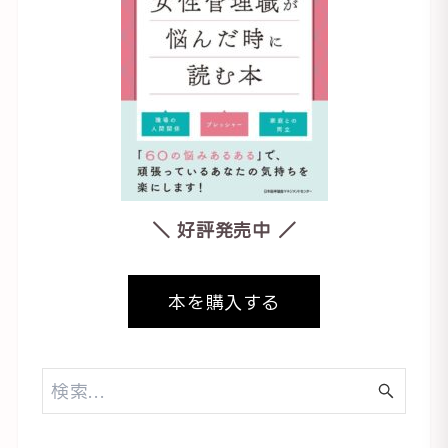
＼ 好評発売中 ／
本を購入する