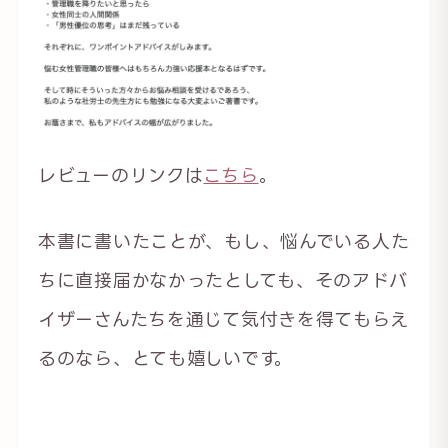
レビューのリンクは
こちら
。
本書に書いたことが、もし、悩んでいる人た
ちに直接届かなかったとしても、そのアドバ
イザーさんたちを通じて気付きを得てもらえ
るのなら、とても嬉しいです。