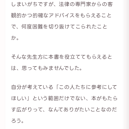
しまいがちですが、法律の専門家からの客
観的かつ的確なアドバイスをもらえること
で、何度困難を切り抜けてこられたこと
か。
そんな先生方に本書を役立ててもらえると
は、思ってもみませんでした。
自分が考えている「この人たちに参考にして
ほしい」という範囲だけでない、本がもたら
す広がりって、なんてありがたいことなのだ
ろう。