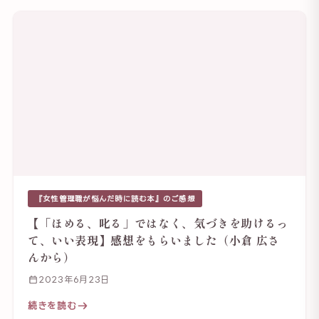
『女性管理職が悩んだ時に読む本』のご感想
【「ほめる、叱る」ではなく、気づきを助けるっ
て、いい表現】感想をもらいました（小倉 広さ
んから）
2023年6月23日
続きを読む