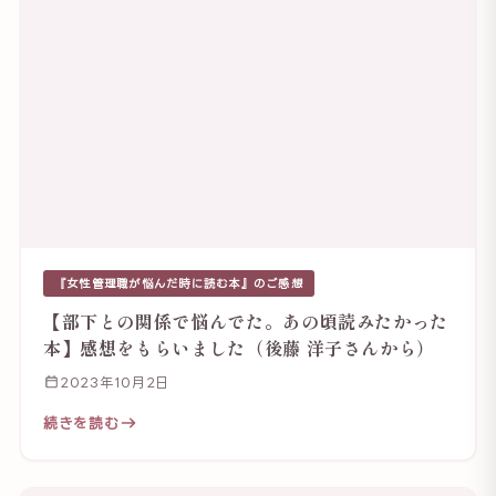
『女性管理職が悩んだ時に読む本』のご感想
【部下との関係で悩んでた。あの頃読みたかった
本】感想をもらいました（後藤 洋子さんから）
2023年10月2日
続きを読む