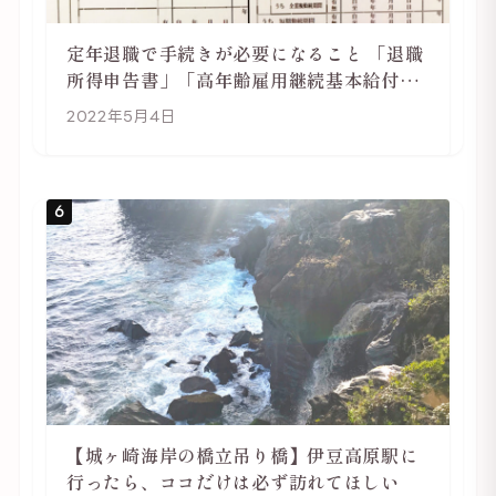
定年退職で手続きが必要になること 「退職
所得申告書」「高年齢雇用継続基本給付金
受給資格確認」
2022年5月4日
6
【城ヶ崎海岸の橋立吊り橋】伊豆高原駅に
行ったら、ココだけは必ず訪れてほしい