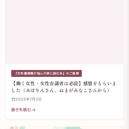
『女性管理職が悩んだ時に読む本』のご感想
【働く女性・女性有識者は必読】感想をもらいま
した（みぽりんさん、ぬまがみなこさんから）
2023年7月3日
続きを読む