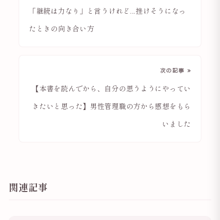
「継続は力なり」と言うけれど...挫けそうになっ
たときの向き合い方
次の記事 »
【本書を読んでから、自分の思うようにやってい
きたいと思った】男性管理職の方から感想をもら
いました
関連記事