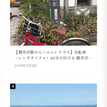
【軽井沢駅からハルニレテラス】自転車
（レンタサイクル）40分で行ける 軽井沢旅
行は自転車利用がおススメ
2018年5月3日
4