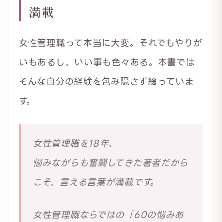
満載
女性管理職って本当に大変。それでもやりが
いもあるし、いい事も色々ある。本書では
そんな自分の経験を包み隠さず綴っていま
す。
女性管理職を18年、
悩みながらも奮闘してきた著者だから
こそ、言える言葉が満載です。
女性管理職ならではの「60の悩みあ