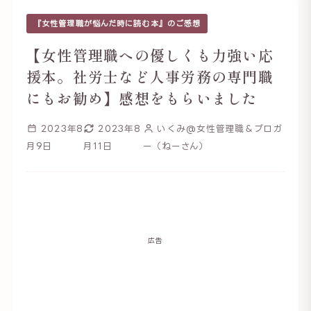
『女性管理職が悩んだ時に読む本』のご感想
【女性管理職への優しくも力強い応
援本。社労士など人事労務の専門職
にもお勧め】感想をもらいました
2023年8
2023年8
いくみ@女性管理職＆ブロガ
月9日
月11日
ー（ねーさん）
広告