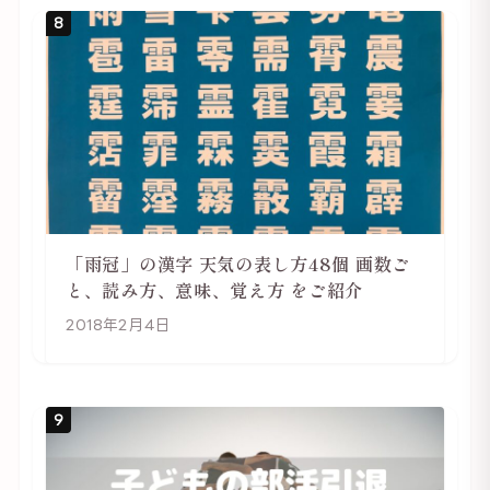
8
「雨冠」の漢字 天気の表し方48個 画数ご
と、読み方、意味、覚え方 をご紹介
2018年2月4日
9