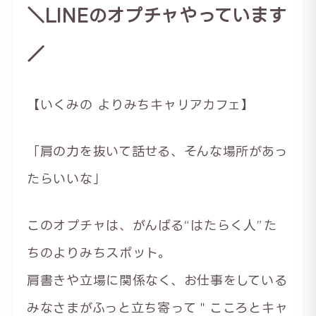
＼LINEのオプチャやっています
／
【いくみの よりみちキャリアカフェ】
「肩の力を抜いて話せる、そんな場所があっ
たらいいな」
このオプチャは、がんばる“はたらく人”た
ちのよりみちスポット。
肩書きや立場に関係なく、お仕事をしている
みなさまがふっと立ち寄って＂こころとキャ