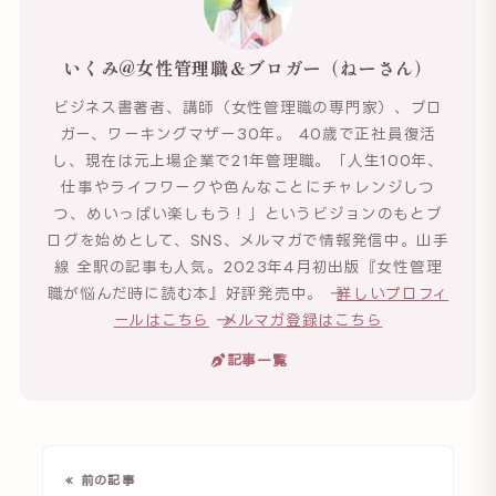
いくみ@女性管理職＆ブロガー（ねーさん）
ビジネス書著者、講師（女性管理職の専門家）、ブロ
ガー、ワーキングマザー30年。 40歳で正社員復活
し、現在は元上場企業で21年管理職。「人生100年、
仕事やライフワークや色んなことにチャレンジしつ
つ、めいっぱい楽しもう！」というビジョンのもとブ
ログを始めとして、SNS、メルマガで情報発信中。山手
線 全駅の記事も人気。2023年4月初出版『女性管理
職が悩んだ時に読む本』好評発売中。 →
詳しいプロフィ
ールはこちら
→
メルマガ登録はこちら
記事一覧
« 前の記事