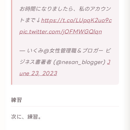
お時間になりましたら、私のアカウン
トまで↓
https://t.co/LUpqK2uo9c
pic.twitter.com/jOFMWGQlqn
— いくみ@女性管理職＆ブロガー ビ
ジネス書著者 (@nesan_blogger)
J
une 23, 2023
練習
次に、練習。