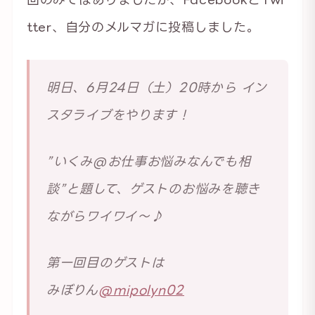
tter、自分のメルマガに投稿しました。
明日、6月24日（土）20時から イン
スタライブをやります！
”いくみ@お仕事お悩みなんでも相
談”と題して、ゲストのお悩みを聴き
ながらワイワイ〜♪
第一回目のゲストは
みぼりん
@mipolyn02