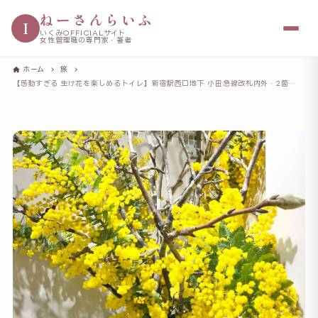
ねーさんらいふ
I
いくみOFFICIALサイト
女性管理職の専門家・著者
ホーム
旅
【感動すぎる 生け花を楽しめるトイレ】新宿駅西口地下 小田急線改札内外・2箇所のハイブリッド