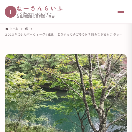
ねーさんらいふ
I
いくみOFFICIALサイト
女性管理職の専門家・著者
ホーム
旅
2020年のシルバーウィーク4連休 どうやって過ごそうか？悩みながらもフラッと出かけてみよう