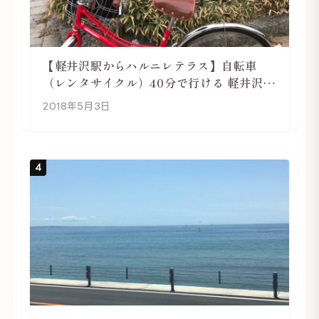
【軽井沢駅からハルニレテラス】自転車
（レンタサイクル）40分で行ける 軽井沢旅
行は自転車利用がおススメ
2018年5月3日
4