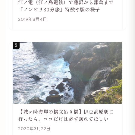
江ノ電（江ノ島電鉄）で藤沢から鎌倉まで
「ノンビリ30分旅」特徴や駅の様子
2019年8月4日
5
【城ヶ崎海岸の橋立吊り橋】伊豆高原駅に
行ったら、ココだけは必ず訪れてほしい
2020年3月22日