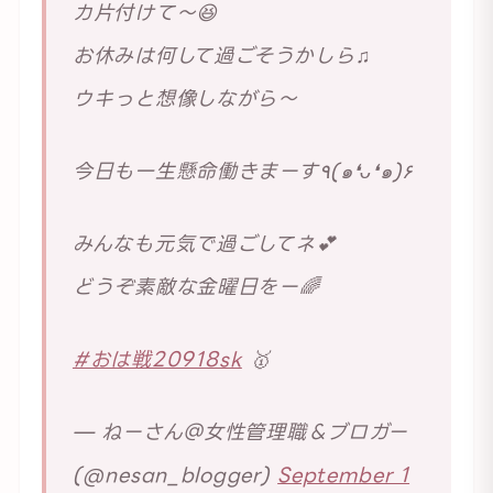
カ片付けて〜😆
お休みは何して過ごそうかしら♫
ウキっと想像しながら〜
今日も一生懸命働きまーす٩(๑❛ᴗ❛๑)۶
みんなも元気で過ごしてネ💕
どうぞ素敵な金曜日をー🌈
#おは戦20918sk
🥇
— ねーさん＠女性管理職＆ブロガー
(@nesan_blogger)
September 1