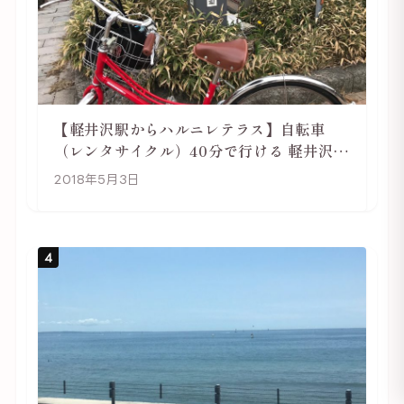
【軽井沢駅からハルニレテラス】自転車
（レンタサイクル）40分で行ける 軽井沢旅
行は自転車利用がおススメ
2018年5月3日
4