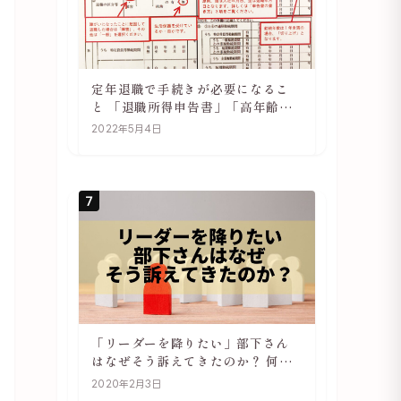
定年退職で手続きが必要になるこ
と 「退職所得申告書」「高年齢雇
用継続基本給付金受給資格確認」
2022年5月4日
7
「リーダーを降りたい」部下さん
はなぜそう訴えてきたのか？ 何が
辛いのか？ あらためて考えてみる
2020年2月3日