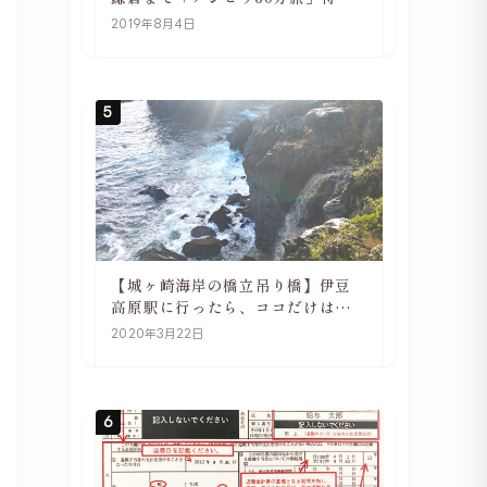
や駅の様子
2019年8月4日
5
【城ヶ崎海岸の橋立吊り橋】伊豆
高原駅に行ったら、ココだけは必
ず訪れてほしい
2020年3月22日
6