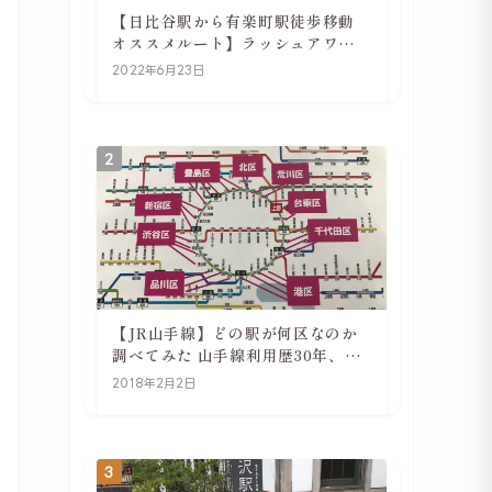
【日比谷駅から有楽町駅徒歩移動
オススメルート】ラッシュアワー
でも快適
2022年6月23日
2
【JR山手線】どの駅が何区なのか
調べてみた 山手線利用歴30年、私
の考察
2018年2月2日
3