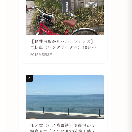
【軽井沢駅からハルニレテラス】
自転車（レンタサイクル）40分で
行ける 軽井沢旅行は自転車利用が
2018年5月3日
おススメ
4
江ノ電（江ノ島電鉄）で藤沢から
鎌倉まで「ノンビリ30分旅」特徴