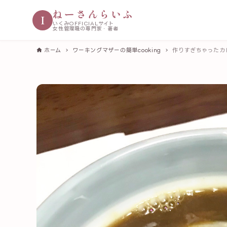
ねーさんらいふ
I
いくみOFFICIALサイト
女性管理職の専門家・著者
ホーム
ワーキングマザーの簡単cooking
作りすぎちゃったカ