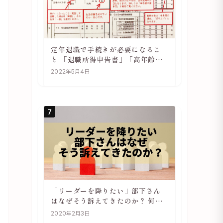
定年退職で手続きが必要になるこ
と 「退職所得申告書」「高年齢雇
用継続基本給付金受給資格確認」
2022年5月4日
7
「リーダーを降りたい」部下さん
はなぜそう訴えてきたのか？ 何が
辛いのか？ あらためて考えてみる
2020年2月3日