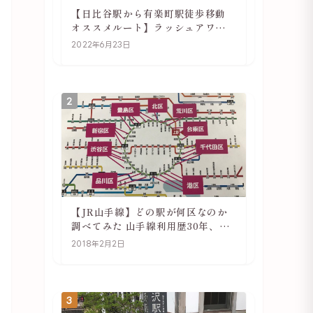
【日比谷駅から有楽町駅徒歩移動
オススメルート】ラッシュアワー
でも快適
2022年6月23日
2
【JR山手線】どの駅が何区なのか
調べてみた 山手線利用歴30年、私
の考察
2018年2月2日
3