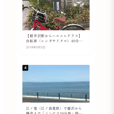
【軽井沢駅からハルニレテラス】
自転車（レンタサイクル）40分で
行ける 軽井沢旅行は自転車利用が
2018年5月3日
おススメ
4
江ノ電（江ノ島電鉄）で藤沢から
鎌倉まで「ノンビリ30分旅」特徴