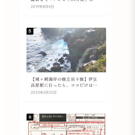
や駅の様子
2019年8月4日
5
【城ヶ崎海岸の橋立吊り橋】伊豆
高原駅に行ったら、ココだけは必
ず訪れてほしい
2020年3月22日
6