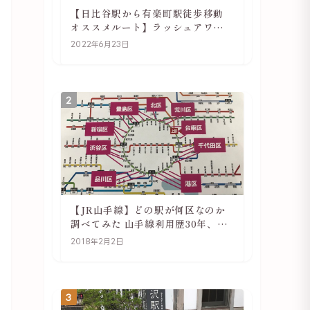
【日比谷駅から有楽町駅徒歩移動
オススメルート】ラッシュアワー
でも快適
2022年6月23日
2
【JR山手線】どの駅が何区なのか
調べてみた 山手線利用歴30年、私
の考察
2018年2月2日
3