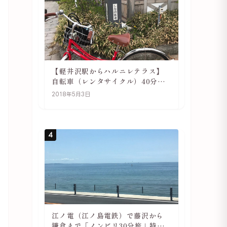
【軽井沢駅からハルニレテラス】
自転車（レンタサイクル）40分で
行ける 軽井沢旅行は自転車利用が
2018年5月3日
おススメ
4
江ノ電（江ノ島電鉄）で藤沢から
鎌倉まで「ノンビリ30分旅」特徴