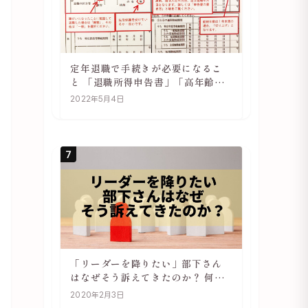
定年退職で手続きが必要になるこ
と 「退職所得申告書」「高年齢雇
用継続基本給付金受給資格確認」
2022年5月4日
7
「リーダーを降りたい」部下さん
はなぜそう訴えてきたのか？ 何が
辛いのか？ あらためて考えてみる
2020年2月3日