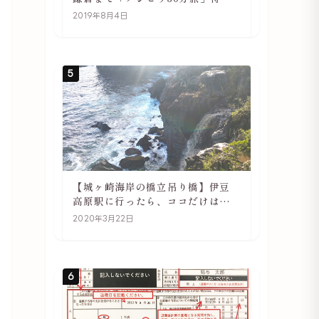
や駅の様子
2019年8月4日
5
【城ヶ崎海岸の橋立吊り橋】伊豆
高原駅に行ったら、ココだけは必
ず訪れてほしい
2020年3月22日
6