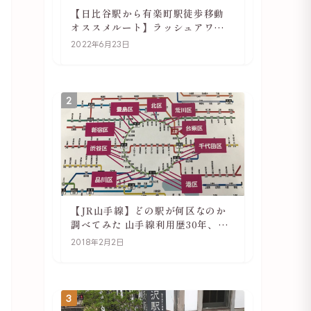
【日比谷駅から有楽町駅徒歩移動
オススメルート】ラッシュアワー
でも快適
2022年6月23日
2
【JR山手線】どの駅が何区なのか
調べてみた 山手線利用歴30年、私
の考察
2018年2月2日
3