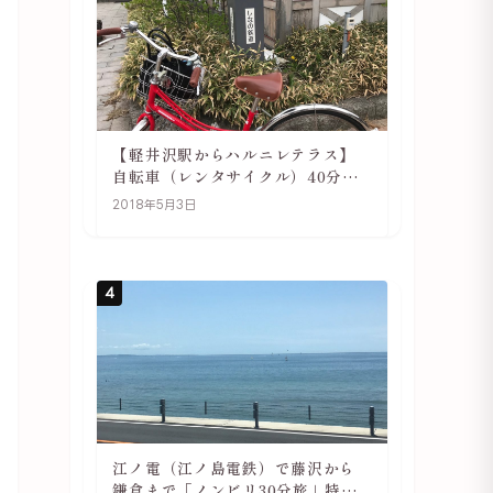
【軽井沢駅からハルニレテラス】
自転車（レンタサイクル）40分で
行ける 軽井沢旅行は自転車利用が
2018年5月3日
おススメ
4
江ノ電（江ノ島電鉄）で藤沢から
鎌倉まで「ノンビリ30分旅」特徴