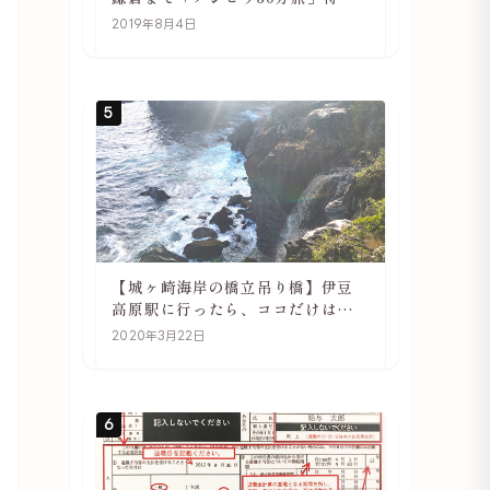
や駅の様子
2019年8月4日
5
【城ヶ崎海岸の橋立吊り橋】伊豆
高原駅に行ったら、ココだけは必
ず訪れてほしい
2020年3月22日
6