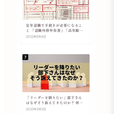
定年退職で手続きが必要になるこ
と 「退職所得申告書」「高年齢雇
用継続基本給付金受給資格確認」
2022年5月4日
7
「リーダーを降りたい」部下さん
はなぜそう訴えてきたのか？ 何が
辛いのか？ あらためて考えてみる
2020年2月3日