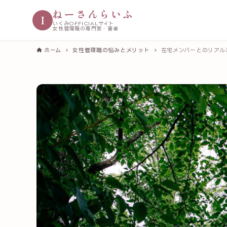
ねーさんらいふ
I
いくみOFFICIALサイト
女性管理職の専門家・著者
ホーム
女性管理職の悩みとメリット
在宅メンバーとのリアルミ