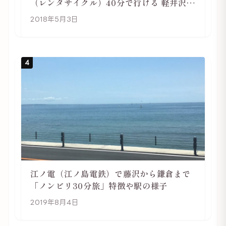
（レンタサイクル）40分で行ける 軽井沢旅
行は自転車利用がおススメ
2018年5月3日
4
江ノ電（江ノ島電鉄）で藤沢から鎌倉まで
「ノンビリ30分旅」特徴や駅の様子
2019年8月4日