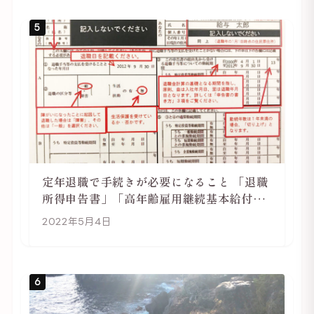
5
定年退職で手続きが必要になること 「退職
所得申告書」「高年齢雇用継続基本給付金
受給資格確認」
2022年5月4日
6