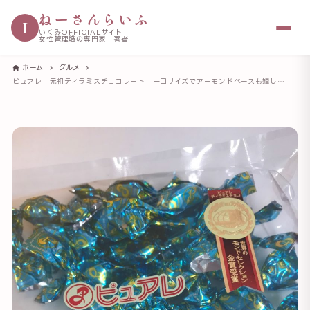
ねーさんらいふ
I
いくみOFFICIALサイト
女性管理職の専門家・著者
ホーム
グルメ
ピュアレ 元祖ティラミスチョコレート 一口サイズでアーモンドベースも嬉しい 職場の「大量配り」にはうってつけ