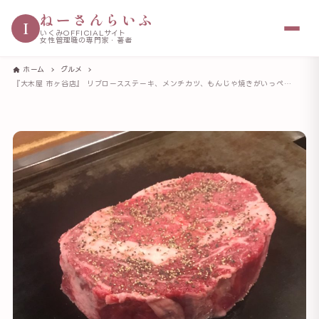
ねーさんらいふ
I
いくみOFFICIALサイト
女性管理職の専門家・著者
ホーム
グルメ
『大木屋 市ヶ谷店』 リブロースステーキ、メンチカツ、もんじゃ焼きがいっぺんに楽しめる「選べるメンチカツコース」