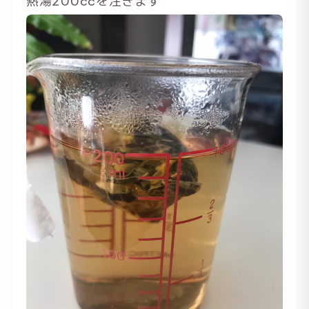
熱湯200ccを注ぎます