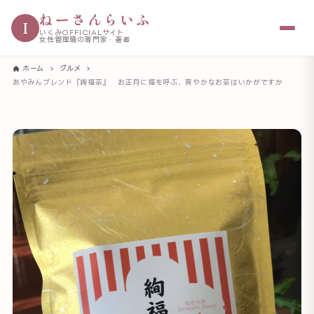
ねーさんらいふ
I
いくみOFFICIALサイト
女性管理職の専門家・著者
ホーム
グルメ
あやみんブレンド『絢福茶』 お正月に福を呼ぶ、爽やかなお茶はいかがですか