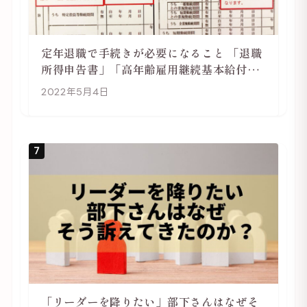
定年退職で手続きが必要になること 「退職
所得申告書」「高年齢雇用継続基本給付金
受給資格確認」
2022年5月4日
7
「リーダーを降りたい」部下さんはなぜそ