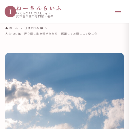
ねーさんらいふ
I
いくみOFFICIALサイト
女性管理職の専門家・著者
ホーム
日々の出来事
人生100年 折り返し地点過ぎたから 感謝してお返ししてゆこう