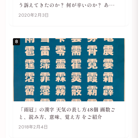
う訴えてきたのか？ 何が辛いのか？ あらた
めて考えてみる
2020年2月3日
8
「雨冠」の漢字 天気の表し方48個 画数ご
と、読み方、意味、覚え方 をご紹介
2018年2月4日