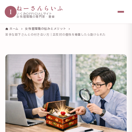
ねーさんらいふ
I
いくみOFFICIALサイト
女性管理職の専門家・著者
ホーム
女性管理職の悩みとメリット
苦手な部下さんとの付き合い方｜正反対の個性を尊重したら助けられた