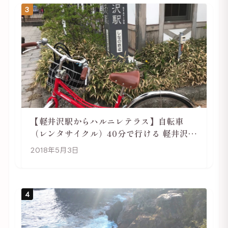
3
【軽井沢駅からハルニレテラス】自転車
（レンタサイクル）40分で行ける 軽井沢旅
行は自転車利用がおススメ
2018年5月3日
4