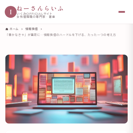
ねーさんらいふ
I
いくみOFFICIALサイト
女性管理職の専門家・著者
ホーム
情報発信
「書かなきゃ」が重荷に…情報発信のハードルを下げる、たった一つの考え方