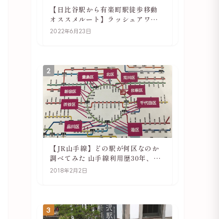
【日比谷駅から有楽町駅徒歩移動
オススメルート】ラッシュアワー
でも快適
2022年6月23日
2
【JR山手線】どの駅が何区なのか
調べてみた 山手線利用歴30年、私
の考察
2018年2月2日
3