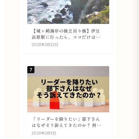
【城ヶ崎海岸の橋立吊り橋】伊豆
高原駅に行ったら、ココだけは必
ず訪れてほしい
2020年3月22日
7
「リーダーを降りたい」部下さん
はなぜそう訴えてきたのか？ 何が
辛いのか？ あらためて考えてみる
2020年2月3日