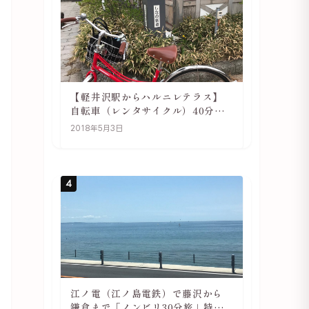
【軽井沢駅からハルニレテラス】
自転車（レンタサイクル）40分で
行ける 軽井沢旅行は自転車利用が
2018年5月3日
おススメ
4
江ノ電（江ノ島電鉄）で藤沢から
鎌倉まで「ノンビリ30分旅」特徴