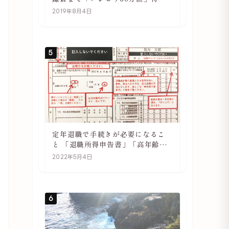
や駅の様子
2019年8月4日
5
定年退職で手続きが必要になるこ
と 「退職所得申告書」「高年齢雇
用継続基本給付金受給資格確認」
2022年5月4日
6