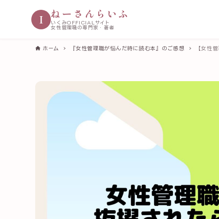
ねーさんらいふ
I
いくみOFFICIALサイト
女性管理職の専門家・著者
ホーム
『女性管理職が悩んだ時に読む本』のご感想
【女性管