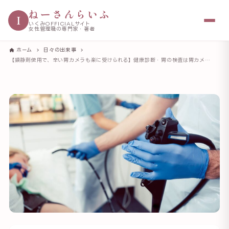
ねーさんらいふ
I
いくみOFFICIALサイト
女性管理職の専門家・著者
ホーム
日々の出来事
【鎮静剤使用で、辛い胃カメラも楽に受けられる】健康診断・胃の検査は胃カメラ一択