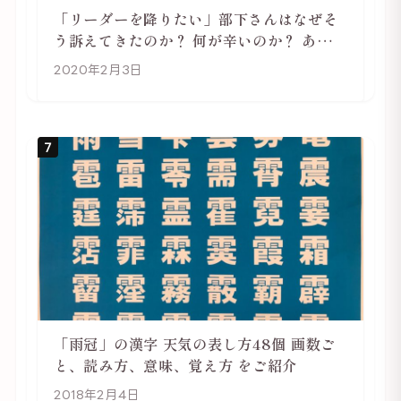
「リーダーを降りたい」部下さんはなぜそ
う訴えてきたのか？ 何が辛いのか？ あらた
めて考えてみる
2020年2月3日
7
「雨冠」の漢字 天気の表し方48個 画数ご
と、読み方、意味、覚え方 をご紹介
2018年2月4日