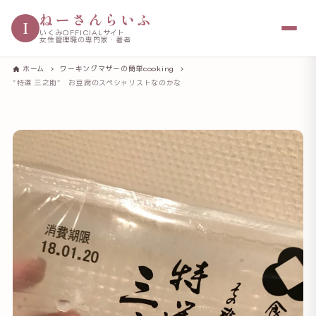
ねーさんらいふ
I
いくみOFFICIALサイト
女性管理職の専門家・著者
ホーム
ワーキングマザーの簡単cooking
”特選 三之助” お豆腐のスペシャリストなのかな