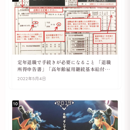
定年退職で手続きが必要になること 「退職
所得申告書」「高年齢雇用継続基本給付金
受給資格確認」
2022年5月4日
10