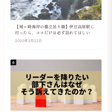
【城ヶ崎海岸の橋立吊り橋】伊豆高原駅に
行ったら、ココだけは必ず訪れてほしい
2020年3月22日
6