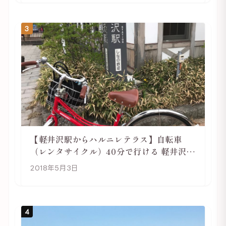
3
【軽井沢駅からハルニレテラス】自転車
（レンタサイクル）40分で行ける 軽井沢旅
行は自転車利用がおススメ
2018年5月3日
4