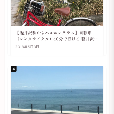
【軽井沢駅からハルニレテラス】自転車
（レンタサイクル）40分で行ける 軽井沢旅
行は自転車利用がおススメ
2018年5月3日
4