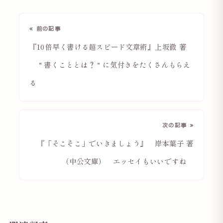
« 前の記事
『10倍早く書ける超スピード文章術』上坂徹 著
＂書くこととは？＂に気付きをたくさんもらえ
る
次の記事 »
『「そこそこ」でいきましょう』 岸本葉子 著
（中公文庫） エッセイもいいですね