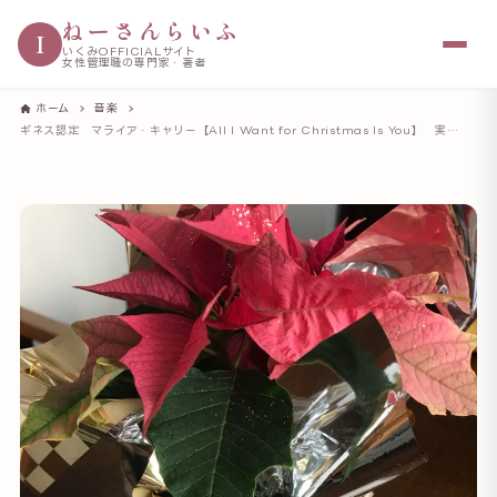
ねーさんらいふ
I
いくみOFFICIALサイト
女性管理職の専門家・著者
ホーム
音楽
ギネス認定 マライア・キャリー【All I Want for Christmas Is You】 実は1994年ドラマの主題歌だった