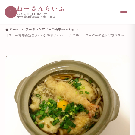
ねーさんらいふ
I
いくみOFFICIALサイト
女性管理職の専門家・著者
ホーム
ワーキングマザーの簡単cooking
【チョー簡単鍋焼きうどん】冷凍うどんと出汁つゆと、スーパーの値下げ惣菜を合わせるだけ