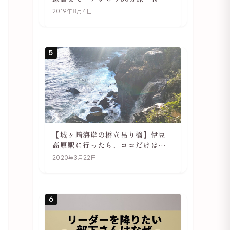
や駅の様子
2019年8月4日
5
【城ヶ崎海岸の橋立吊り橋】伊豆
高原駅に行ったら、ココだけは必
ず訪れてほしい
2020年3月22日
6