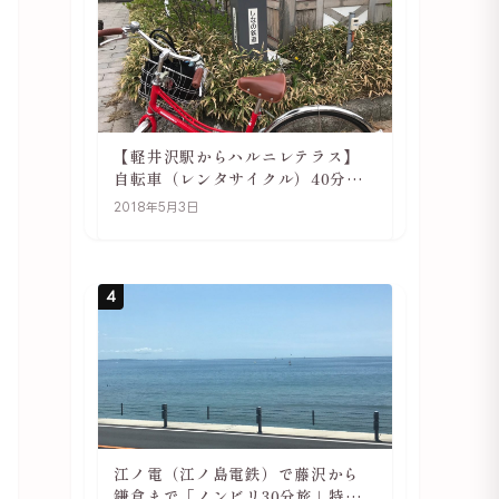
【軽井沢駅からハルニレテラス】
自転車（レンタサイクル）40分で
行ける 軽井沢旅行は自転車利用が
2018年5月3日
おススメ
4
江ノ電（江ノ島電鉄）で藤沢から
鎌倉まで「ノンビリ30分旅」特徴