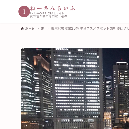
ねーさんらいふ
I
いくみOFFICIALサイト
女性管理職の専門家・著者
ホーム
旅
東京駅夜散策2019年オススメスポット3選 冬は