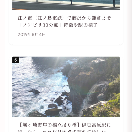
江ノ電（江ノ島電鉄）で藤沢から鎌倉まで
「ノンビリ30分旅」特徴や駅の様子
2019年8月4日
5
【城ヶ崎海岸の橋立吊り橋】伊豆高原駅に
行ったら、ココだけは必ず訪れてほしい