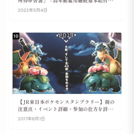
所得申告書」「高年齢雇用継続基本給付金
受給資格確認」
2022年5月4日
10
【JR東日本ポケモンスタンプラリー】親の
注意点・イベント詳細・参加の仕方を詳し
く解説
2017年8月1日