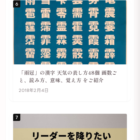
6
「雨冠」の漢字 天気の表し方48個 画数ご
と、読み方、意味、覚え方 をご紹介
2018年2月4日
7