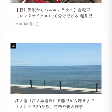
【軽井沢駅からハルニレテラス】自転車
（レンタサイクル）40分で行ける 軽井沢旅
行は自転車利用がおススメ
2018年5月3日
4
江ノ電（江ノ島電鉄）で藤沢から鎌倉まで
「ノンビリ30分旅」特徴や駅の様子