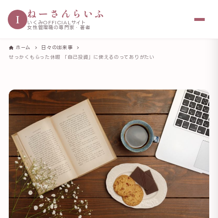
ねーさんらいふ
I
いくみOFFICIALサイト
女性管理職の専門家・著者
ホーム
日々の出来事
せっかくもらった休暇 「自己投資」に使えるのってありがたい