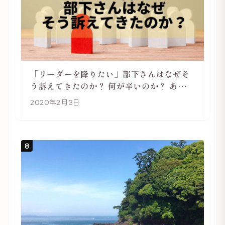
「リーダーを降りたい」部下さんはなぜそ
う訴えてきたのか？ 何が辛いのか？ あらた
めて考えてみる
2020年2月3日
8