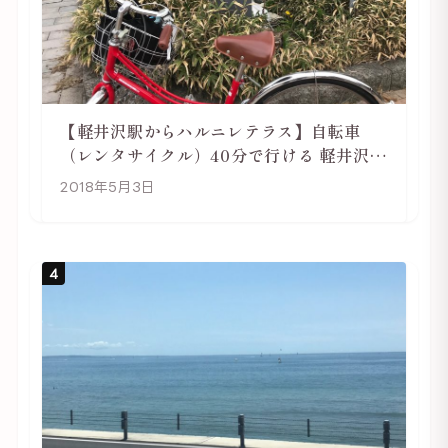
【軽井沢駅からハルニレテラス】自転車
（レンタサイクル）40分で行ける 軽井沢旅
行は自転車利用がおススメ
2018年5月3日
4