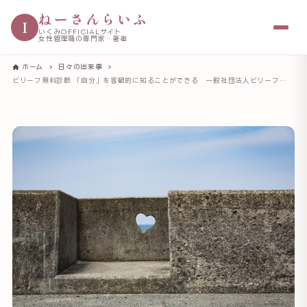
ねーさんらいふ
I
いくみOFFICIALサイト
女性管理職の専門家・著者
ホーム
日々の出来事
ビリーフ無料診断 「自分」を客観的に知ることができる 一般社団法人ビリーフリセット®︎協会のサイト