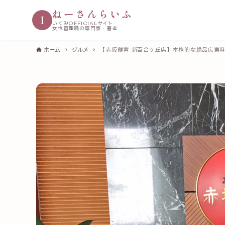
ねーさんらいふ
I
いくみOFFICIALサイト
女性管理職の専門家・著者
ホーム
グルメ
【赤坂離宮 新百合ヶ丘店】本格的な絶品広東料