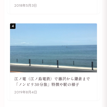
行は自転車利用がおススメ
2018年5月3日
4
江ノ電（江ノ島電鉄）で藤沢から鎌倉まで
「ノンビリ30分旅」特徴や駅の様子
2019年8月4日