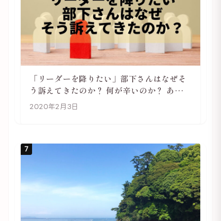
「リーダーを降りたい」部下さんはなぜそ
う訴えてきたのか？ 何が辛いのか？ あらた
めて考えてみる
2020年2月3日
7