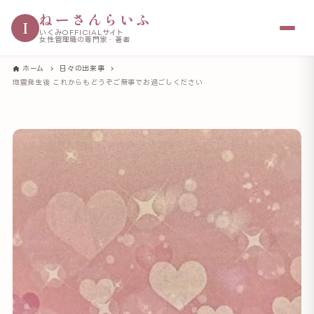
ねーさんらいふ
I
いくみOFFICIALサイト
女性管理職の専門家・著者
ホーム
日々の出来事
地震発生後 これからもどうぞご無事でお過ごしください