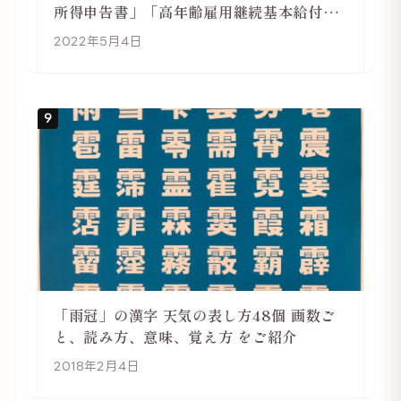
所得申告書」「高年齢雇用継続基本給付金
受給資格確認」
2022年5月4日
9
「雨冠」の漢字 天気の表し方48個 画数ご
と、読み方、意味、覚え方 をご紹介
2018年2月4日