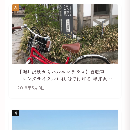
3
【軽井沢駅からハルニレテラス】自転車
（レンタサイクル）40分で行ける 軽井沢旅
行は自転車利用がおススメ
2018年5月3日
4