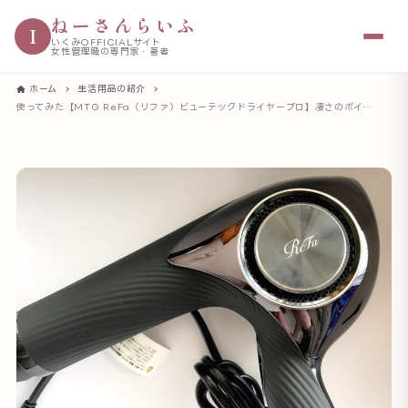
ねーさんらいふ
I
いくみOFFICIALサイト
女性管理職の専門家・著者
ホーム
生活用品の紹介
使ってみた【MTG ReFa（リファ）ビューテックドライヤープロ】凄さのポイント3つ ヘアケアに効果抜群