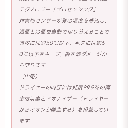
テクノロジー「プロセンシング」
対象物センサーが髪の温度を感知し、
温風と冷風を自動で切り替えることで
頭皮には約50℃以下、毛先には約6
0℃以下をキープ。髪を熱ダメージか
ら守ります
（中略）
ドライヤーの内部には純度99.9%の高
密度炭素とイオナイザー（ドライヤー
からイオンが発生する）を搭載してい
ます。