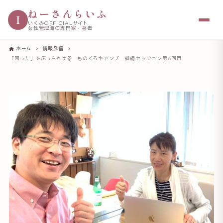
ねーさんらいふ
I
いくみOFFICIALサイト
女性管理職の専門家・著者
ホーム
情報発信
「困った」をぶっちゃける ものくろキャンプ＿継続セッション第8回目