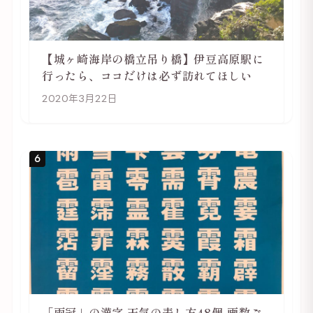
【城ヶ崎海岸の橋立吊り橋】伊豆高原駅に
行ったら、ココだけは必ず訪れてほしい
2020年3月22日
6
「雨冠」の漢字 天気の表し方48個 画数ご