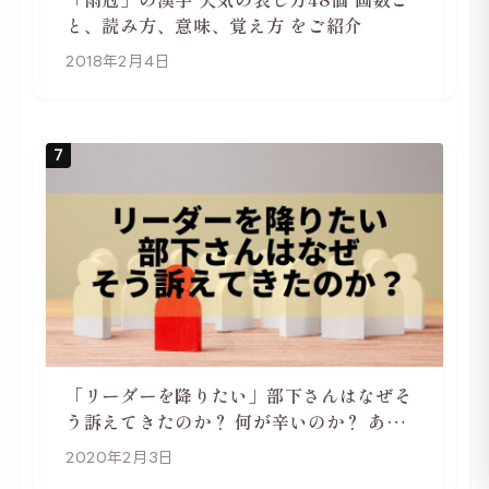
と、読み方、意味、覚え方 をご紹介
2018年2月4日
7
「リーダーを降りたい」部下さんはなぜそ
う訴えてきたのか？ 何が辛いのか？ あらた
めて考えてみる
2020年2月3日