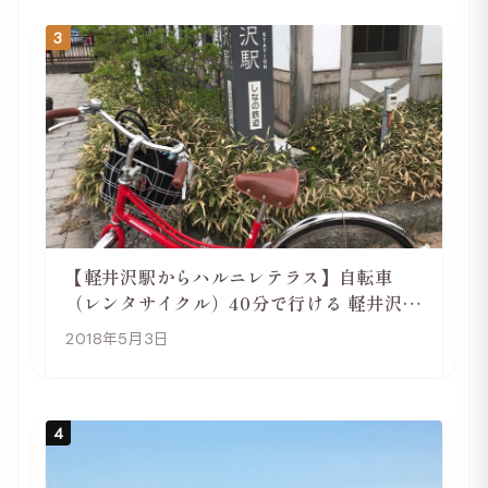
3
【軽井沢駅からハルニレテラス】自転車
（レンタサイクル）40分で行ける 軽井沢旅
行は自転車利用がおススメ
2018年5月3日
4