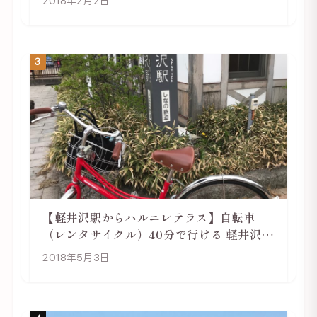
2018年2月2日
3
【軽井沢駅からハルニレテラス】自転車
（レンタサイクル）40分で行ける 軽井沢旅
行は自転車利用がおススメ
2018年5月3日