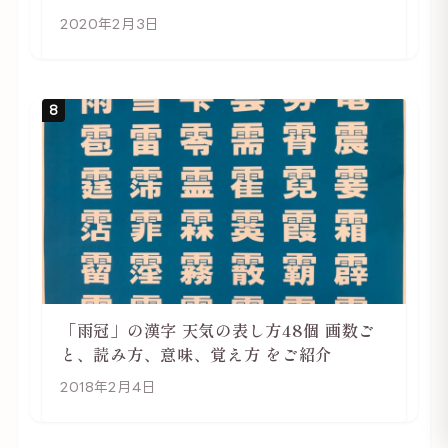
めて考えてみる
2020年2月3日
8
「雨冠」の漢字 天気の表し方48個 画数ご
と、読み方、意味、覚え方 をご紹介
2018年2月4日