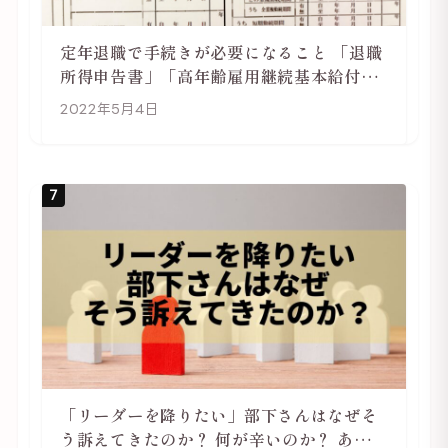
定年退職で手続きが必要になること 「退職
所得申告書」「高年齢雇用継続基本給付金
受給資格確認」
2022年5月4日
7
「リーダーを降りたい」部下さんはなぜそ
う訴えてきたのか？ 何が辛いのか？ あらた