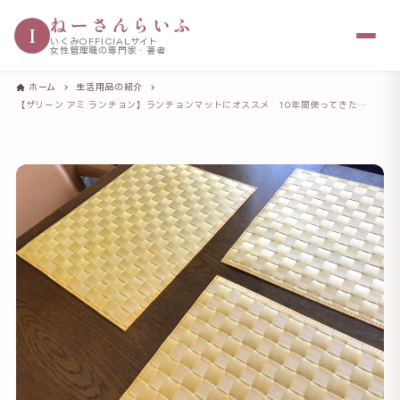
ねーさんらいふ
I
いくみOFFICIALサイト
女性管理職の専門家・著者
ホーム
生活用品の紹介
【ザリーン アミ ランチョン】ランチョンマットにオススメ 10年間使ってきた私からポイントをお伝え