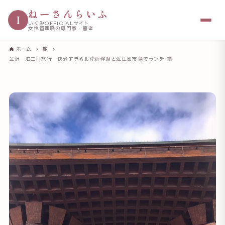
ねーさんらいふ
I
いくみOFFICIALサイト
女性管理職の専門家・著者
ホーム
旅
金沢一泊二日旅行 快適すぎる北陸新幹線と近江町市場でランチ 編