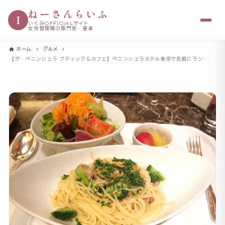
ねーさんらいふ
I
いくみOFFICIALサイト
女性管理職の専門家・著者
ホーム
グルメ
【ザ・ペニンシュラ ブティック＆カフェ】ペニンシュラホテル東京で気軽にランチをいただけるお店（休業中）